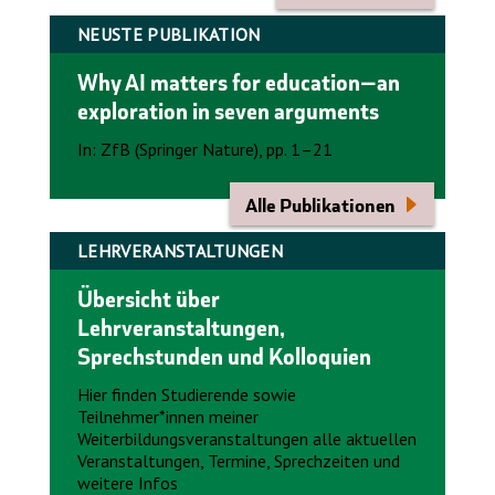
NEUSTE PUBLIKATION
Why AI matters for education—an
exploration in seven arguments
In: ZfB (Springer Nature), pp. 1–21
Alle Publikationen
LEHRVERANSTALTUNGEN
Übersicht über
Lehrveranstaltungen,
Sprechstunden und Kolloquien
Hier finden Studierende sowie
Teilnehmer*innen meiner
Weiterbildungsveranstaltungen alle aktuellen
Veranstaltungen, Termine, Sprechzeiten und
weitere Infos