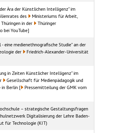
er Ära der Künstlichen Intelligenz" im
lienrates
des
Ministeriums für Arbeit,
s Thüringen
in der
Thüringer
eo bei YouTube
]
 - eine medienethnografische Studie" an der
eologie
der
Friedrich-Alexander-Universität
 in Zeiten Künstlicher Intelligenz" im
r
Gesellschaft für Medienpädagogik und
in Berlin [
Pressemitteilung der GMK vom
Hochschule – strategische Gestaltungsfragen
hulnetzwerk Digitalisierung der Lehre Baden-
tut für Technologie (KIT)