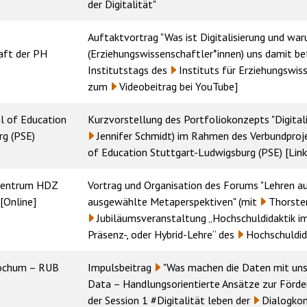
der Digitalität"
Auftaktvortrag "Was ist Digitalisierung und war
aft der PH
(Erziehungswissenschaftler*innen) uns damit be
Institutstags des
Instituts für Erziehungswi
zum
Videobeitrag bei YouTube
]
l of Education
Kurzvorstellung des Portfoliokonzepts "Digitali
rg (PSE)
Jennifer Schmidt
) im Rahmen des Verbundproje
of Education Stuttgart-Ludwigsburg (PSE) [Li
kzentrum HDZ
Vortrag und Organisation des Forums "Lehren aus
[Online]
ausgewählte Metaperspektiven" (mit
Thorste
Jubiläumsveranstaltung „Hochschuldidaktik im d
Präsenz-, oder Hybrid-Lehre“
des
Hochschuldi
Bochum – RUB
Impulsbeitrag
"Was machen die Daten mit un
Data – Handlungsorientierte Ansätze zur Förde
der Session 1 #Digitalität leben der
Dialogkon