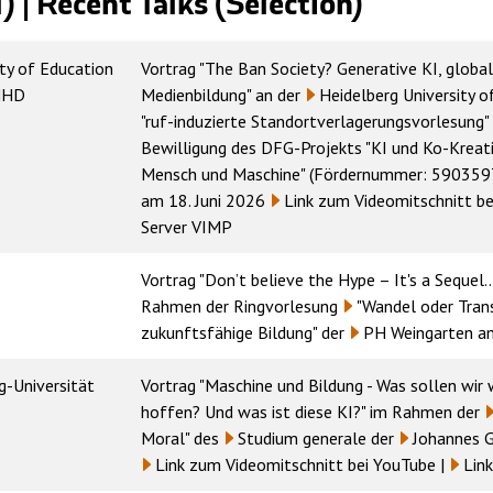
 | Recent Talks (Selection)
ity of Education
Vortrag "The Ban Society? Generative KI, globa
PHHD
Medienbildung" an der
Heidelberg University 
"ruf-induzierte Standortverlagerungsvorlesung" 
Bewilligung des DFG-Projekts "KI und Ko-Kreat
Mensch und Maschine" (Fördernummer: 59035976
am 18. Juni 2026
Link zum Videomitschnitt b
Server VIMP
Vortrag "Don’t believe the Hype – It's a Sequel.
Rahmen der Ringvorlesung
"Wandel oder Tran
zukunftsfähige Bildung"
der
PH Weingarten
am
-Universität
Vortrag "Maschine und Bildung - Was sollen wir
hoffen? Und was ist diese KI?" im Rahmen der
Moral"
des
Studium generale
der
Johannes G
Link zum Videomitschnitt bei YouTube
|
Lin