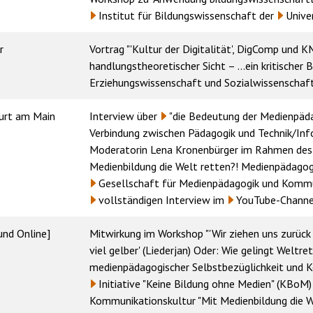
Institut für Bildungswissenschaft
der
Unive
r
Vortrag "'Kultur der Digitalität', DigComp und 
handlungstheoretischer Sicht – …ein kritischer B
Erziehungswissenschaft und Sozialwissenscha
urt am Main
Interview über
"die Bedeutung der Medienpädag
Verbindung zwischen Pädagogik und Technik/Inf
Moderatorin Lena Kronenbürger
im Rahmen de
Medienbildung die Welt retten?! Medienpädagogik 
Gesellschaft für Medienpädagogik und Kommu
vollständigen Interview
im
YouTube-Channe
und Online]
Mitwirkung im Workshop "'Wir ziehen uns zurück i
viel gelber' (Liederjan) Oder: Wie gelingt Welt
medienpädagogischer Selbstbezüglichkeit und K
Initiative "Keine Bildung ohne Medien" (KBoM)
Kommunikationskultur "Mit Medienbildung die We