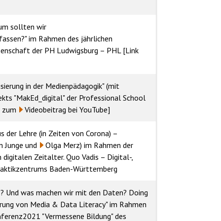
um sollten wir
fassen?" im Rahmen des jährlichen
ssenschaft der PH Ludwigsburg – PHL
[Link
sierung in der Medienpädagogik" (mit
kts "MakEd_digital" der Professional School
nk zum
Videobeitrag bei YouTube
]
 der Lehre (in Zeiten von Corona) –
n Junge
und
Olga Merz
) im Rahmen der
igitalen Zeitalter. Quo Vadis – Digital-,
daktikzentrums Baden-Württemberg
s? Und was machen wir mit den Daten? Doing
rung von Media & Data Literacy"
im Rahmen
ferenz2021 "Vermessene Bildung" des