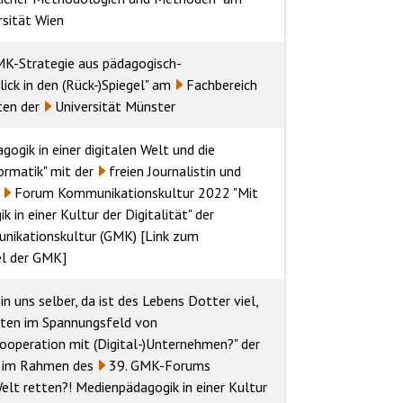
rsität Wien
KMK-Strategie aus pädagogisch-
lick in den (Rück-)Spiegel" am
Fachbereich
ften
der
Universität Münster
ogik in einer digitalen Welt und die
ormatik"
mit der
freien Journalistin und
s
Forum Kommunikationskultur 2022 "Mit
in einer Kultur der Digitalität"
der
nikationskultur (GMK)
[Link zum
l der GMK
]
n uns selber, da ist des Lebens Dotter viel,
retten im Spannungsfeld von
ooperation mit (Digital-)Unternehmen?" der
im Rahmen des
39. GMK-Forums
lt retten?! Medienpädagogik in einer Kultur