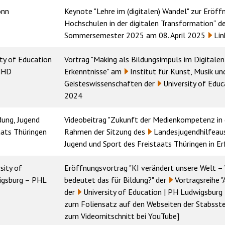
onn
Keynote "Lehre im (digitalen) Wandel" zur Eröf
Hochschulen in der digitalen Transformation“
d
Sommersemester 2025 am 08. April 2025
Lin
ity of Education
Vortrag "Making als Bildungsimpuls im Digitale
PHHD
Erkenntnisse" am
Institut für Kunst, Musik u
Geisteswissenschaften
der
University of Edu
2024
dung, Jugend
Videobeitrag "Zukunft der Medienkompetenz in d
aats Thüringen
Rahmen der Sitzung des
Landesjugendhilfeau
Jugend und Sport des Freistaats Thüringen
in Er
sity of
Eröffnungsvortrag "KI verändert unsere Welt –
igsburg – PHL
bedeutet das für Bildung?" der
Vortragsreihe "
der
University of Education | PH Ludwigsburg
zum Foliensatz auf den Webseiten der Stabsstel
zum Videomitschnitt bei YouTube
]