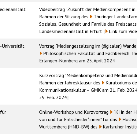
edienanstalt
Videobeitrag "Zukunft der Medienkompetenz in d
Rahmen der Sitzung des
Thüringer Landesfami
Soziales, Gesundheit und Familie des Freistaat
Landesmedienanstalt
in Erfurt [
Link zum Vid
-Universität
Vortrag "Mediengestaltung im (digitalen) Wandel
Philosophischen Fakultät und Fachbereich Th
Erlangen-Nürnberg
am 25. April 2024
Kurzvortrag "Medienkompetenz und Medienbildung
Rahmen der Jahresklausur des
Kuratoriums
de
Kommunikationskultur – GMK
am 21. Feb. 2024 
29. Feb. 2024
]
 für
Online-Workshop und Kurzvortrag
"KI in der 
von und für Entscheider*innen"
für das
Hochsc
Württemberg (HND-BW)
des
Karlsruher Insti