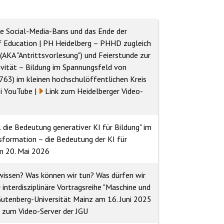
le Social-Media-Bans und das Ende der
of Education | PH Heidelberg – PHHD
zugleich
(AKA "Antrittsvorlesung") und Feierstunde zur
ivität – Bildung im Spannungsfeld von
3) im kleinen hochschulöffentlichen Kreis
ei YouTube
|
Link zum Heidelberger Video-
.. die Bedeutung generativer KI für Bildung" im
sformation – die Bedeutung der KI für
 20. Mai 2026
 wissen? Was können wir tun? Was dürfen wir
interdisziplinäre Vortragsreihe "Maschine und
utenberg-Universität Mainz
am 16. Juni 2025
k zum Video-Server der JGU