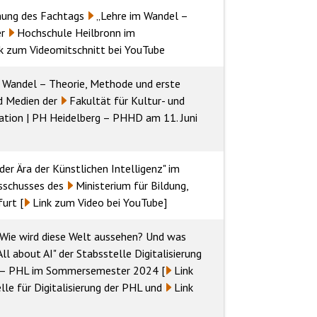
fnung des Fachtags
„Lehre im Wandel –
er
Hochschule Heilbronn
im
k zum Videomitschnitt bei YouTube
n Wandel – Theorie, Methode und erste
nd Medien
der
Fakultät für Kultur- und
cation | PH Heidelberg – PHHD
am 11. Juni
er Ära der Künstlichen Intelligenz" im
sschusses
des
Ministerium für Bildung,
furt [
Link zum Video bei YouTube
]
 Wie wird diese Welt aussehen? Und was
All about AI"
der Stabsstelle Digitalisierung
 – PHL
im Sommersemester 2024 [
Link
le für Digitalisierung der PHL
und
Link