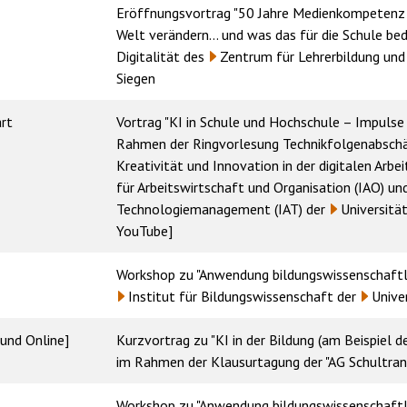
Eröffnungsvortrag "50 Jahre Medienkompetenz – 
Welt verändern... und was das für die Schule be
Digitalität des
Zentrum für Lehrerbildung und
Siegen
art
Vortrag "KI in Schule und Hochschule – Impulse 
Rahmen der Ringvorlesung Technikfolgenabschät
Kreativität und Innovation in der digitalen Arbe
für Arbeitswirtschaft und Organisation (IAO) un
Technologiemanagement (IAT)
der
Universitä
YouTube
]
Workshop zu "Anwendung bildungswissenschaft
Institut für Bildungswissenschaft
der
Unive
und Online]
Kurzvortrag zu "KI in der Bildung (am Beispiel 
im Rahmen der Klausurtagung der "AG Schultra
Workshop zu "Anwendung bildungswissenschaft