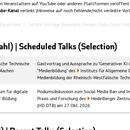
en Veranstaltern auf YouTube oder anderen Plattformen veröffentlic
ube-Kanal
verlinkt (Hinweise auf noch fehlende/nicht verlinkte Vor
(Selection)
Letzte Vorträge (Auswahl) | Recent Talks (Selection
l) | Scheduled Talks (Selection)
sche Technische
Gastvortrag und Aussprache zu "Generativer KI
Aachen
"Medienbildung" des
Instituts für Allgemeine
Medienbildung der Rheinisch-Westfälische Tec
um für digitale
Podiumsdiskussion zum Social Media Ban und Imp
r Bildung
Praxis und Forschung des
Heidelberger Zentru
(HD:DTB)
am 27. Okt. 2026