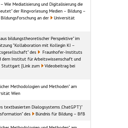
Wie Mediatisierung und Digitalisierung die
deutet" der Ringvorlesung Medien – Bildung –
 Bildungsforschung
an der
Universität
aus bildungstheoretischer Perspektive" im
zung "Kollaboration mit Kollegin KI –
itsgesellschaft" des
Fraunhofer-Instituts
d dem Institut für Arbeitswissenschaft und
t Stuttgart
[Link zum
Videobeitrag bei
licher Methodologien und Methoden" am
rsität Wien
des textbasierten Dialogsystems ‚ChatGPT‘)"
nsformation" des
Bündnis für Bildung – BfB
licher Methodologien und Methoden" am