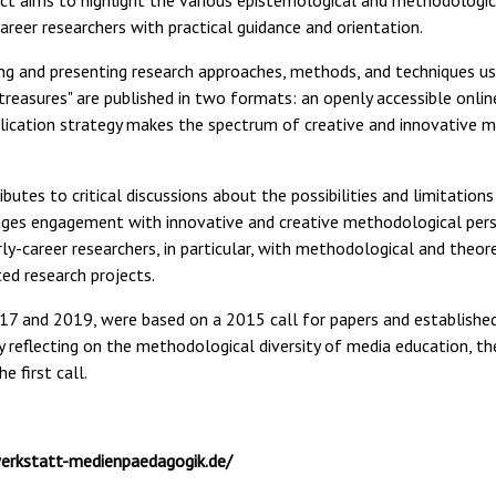
ect aims to highlight the various epistemological and methodologica
areer researchers with practical guidance and orientation.
ing and presenting research approaches, methods, and techniques u
treasures" are published in two formats: an openly accessible onlin
blication strategy makes the spectrum of creative and innovative m
ributes to critical discussions about the possibilities and limitatio
rages engagement with innovative and creative methodological per
arly-career researchers, in particular, with methodological and the
ed research projects.
7 and 2019, were based on a 2015 call for papers and established a
ly reflecting on the methodological diversity of media education, t
 first call.
erkstatt-medienpaedagogik.de/