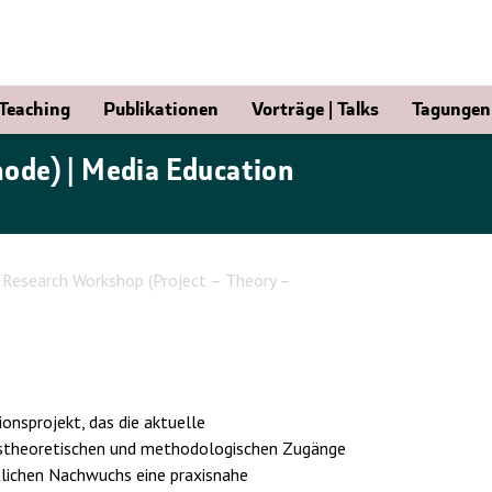
 Teaching
Publikationen
Vorträge | Talks
Tagungen 
ode) | Media Education
 Research Workshop (Project – Theory –
ionsprojekt, das die aktuelle
aftstheoretischen und methodologischen Zugänge
lichen Nachwuchs eine praxisnahe