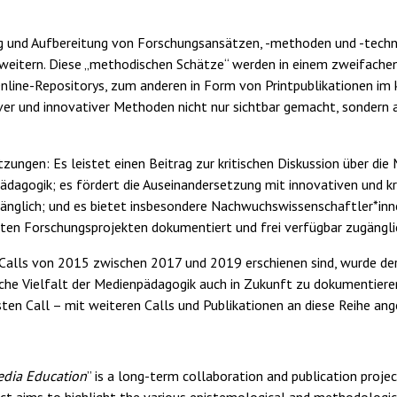
und Aufbereitung von Forschungsansätzen, -methoden und -techni
weitern. Diese „methodischen Schätze“ werden in einem zweifachen
Online-Repositorys, zum anderen in Form von Printpublikationen im
ver und innovativer Methoden nicht nur sichtbar gemacht, sondern a
tzungen: Es leistet einen Beitrag zur kritischen Diskussion über die
agogik; es fördert die Auseinandersetzung mit innovativen und k
änglich; und es bietet insbesondere Nachwuchswissenschaftler*inn
erten Forschungsprojekten dokumentiert und frei verfügbar zugängl
s Calls von 2015 zwischen 2017 und 2019 erschienen sind, wurde der
che Vielfalt der Medienpädagogik auch in Zukunft zu dokumentieren
sten Call – mit weiteren Calls und Publikationen an diese Reihe an
edia Education
” is a long-term collaboration and publication proj